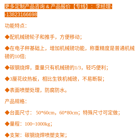
更多定制产品咨询 & 产品报价【专线】：
李经
理-
-
1382
3166698
功能特点：
◆配机械磅轮子和推手，方便移动；
◆在电子秤基础上，增加机械磅功能，称重精度是普通机械
磅的10倍;
◆碳钢烧焊，重量只有机械磅的1/3，轻巧便利；
◆3厘花纹热板，相比生铁机械磅，不易断裂；
◆表面喷塑处理，防腐防水。
产品规格：
◆台面尺寸： 50*60cm，60*80cm；特殊尺寸可定做；
◆量程：100~1000kg；
◆支架：碳钢烧焊喷塑支架；